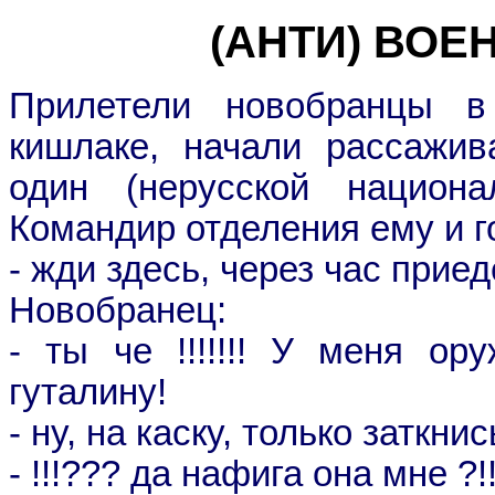
(АНТИ) ВО
Прилетели новобранцы в
кишлаке, начали рассажив
один (нерусской национа
Командир отделения ему и г
- жди здесь, через час приед
Новобранец:
- ты че !!!!!!! У меня ор
гуталину!
- ну, на каску, только заткнис
- !!!??? да нафига она мне ?!!