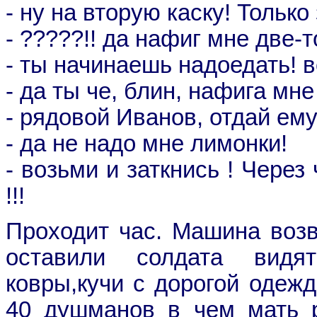
- ну на вторую каску! Только
- ?????!! да нафиг мне две-т
- ты начинаешь надоедать! в
- да ты че, блин, нафига мне к
- рядовой Иванов, отдай ем
- да не надо мне лимонки!
- возьми и заткнись ! Чере
!!!
Проходит час. Машина возв
оставили солдата видя
ковры,кучи с дорогой одежд
40 душманов в чем мать р